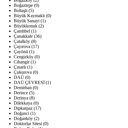
Boğazköy (2)
Boğaztepe (9)
Boltaşlı (5)
Büyük Kaymaklı (0)
Büyük Sanayi (1)
Büyükkonuk (2)
Çamlıbel (1)
Çanakkale (36)
Çatalköy (8)
Çayırova (17)
Çayönü (1)
Cengizköy (0)
Cihangir (1)
Çınarlı (1)
Çukurova (0)
DAÜ (0)
DAÜ ÇEVRESİ (1)
Demirhan (0)
Derince (5)
Derinya (8)
Dilekkaya (0)
Dipkarpaz (17)
Doğanci (1)
Doğanköy (2)
Doktorlar Sitesi (0)