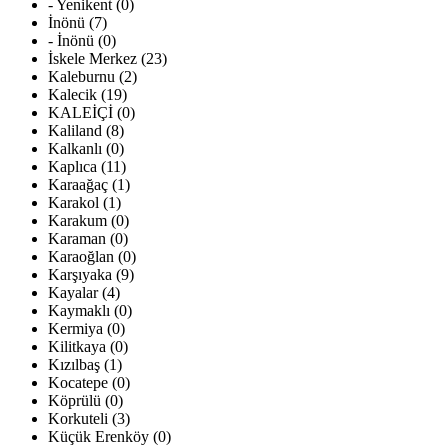
- Yenikent (0)
İnönü (7)
- İnönü (0)
İskele Merkez (23)
Kaleburnu (2)
Kalecik (19)
KALEİÇİ (0)
Kaliland (8)
Kalkanlı (0)
Kaplıca (11)
Karaağaç (1)
Karakol (1)
Karakum (0)
Karaman (0)
Karaoğlan (0)
Karşıyaka (9)
Kayalar (4)
Kaymaklı (0)
Kermiya (0)
Kilitkaya (0)
Kızılbaş (1)
Kocatepe (0)
Köprülü (0)
Korkuteli (3)
Küçük Erenköy (0)