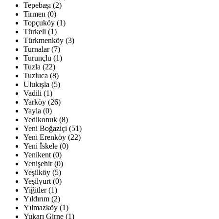
Tepebaşı (2)
Tirmen (0)
Topçuköy (1)
Türkeli (1)
Türkmenköy (3)
Turnalar (7)
Turunçlu (1)
Tuzla (22)
Tuzluca (8)
Ulukışla (5)
Vadili (1)
Yarköy (26)
Yayla (0)
Yedikonuk (8)
Yeni Boğaziçi (51)
Yeni Erenköy (22)
Yeni İskele (0)
Yenikent (0)
Yenişehir (0)
Yeşilköy (5)
Yeşilyurt (0)
Yiğitler (1)
Yıldırım (2)
Yılmazköy (1)
Yukarı Girne (1)