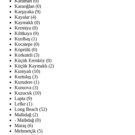
Karaman (0)
Karaoğlan (0)
Karşıyaka (9)
Kayalar (4)
Kaymaklı (0)
Kermiya (0)
Kilitkaya (0)
Kızılbaş (1)
Kocatepe (0)
Köprülü (0)
Korkuteli (3)
Küçük Erenköy (0)
Küçük Kaymaklı (2)
Kumyalı (10)
Kurtuluş (3)
Kurudere (1)
Kuruova (3)
Kuzucuk (10)
Lapta (9)
Lefke (1)
Long Beach (52)
Mallıdağ (2)
- Mallıdağ (0)
Maraş (6)
Mehmetçik (5)