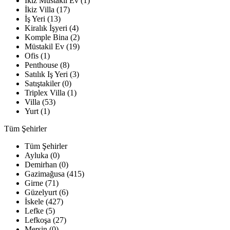
İkiz Müstakil Ev (1)
İkiz Villa (17)
İş Yeri (13)
Kiralık İşyeri (4)
Komple Bina (2)
Müstakil Ev (19)
Ofis (1)
Penthouse (8)
Satılık Iş Yeri (3)
Satıştakiler (0)
Triplex Villa (1)
Villa (53)
Yurt (1)
Tüm Şehirler
Tüm Şehirler
Ayluka (0)
Demirhan (0)
Gazimağusa (415)
Girne (71)
Güzelyurt (6)
İskele (427)
Lefke (5)
Lefkoşa (27)
Mersin (0)