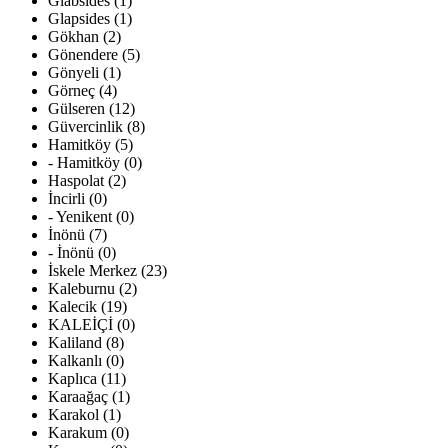
Glabsides (1)
Glapsides (1)
Gökhan (2)
Gönendere (5)
Gönyeli (1)
Görneç (4)
Gülseren (12)
Güvercinlik (8)
Hamitköy (5)
- Hamitköy (0)
Haspolat (2)
İncirli (0)
- Yenikent (0)
İnönü (7)
- İnönü (0)
İskele Merkez (23)
Kaleburnu (2)
Kalecik (19)
KALEİÇİ (0)
Kaliland (8)
Kalkanlı (0)
Kaplıca (11)
Karaağaç (1)
Karakol (1)
Karakum (0)