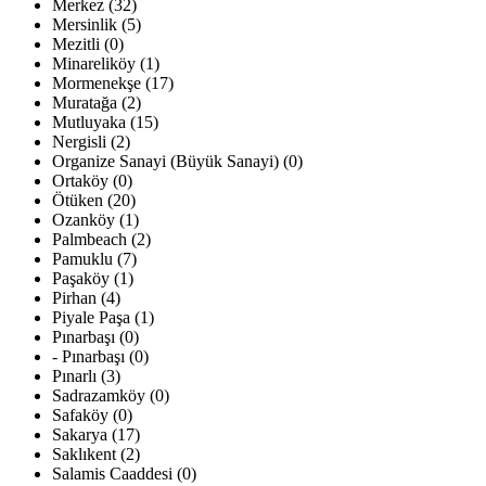
Merkez (32)
Mersinlik (5)
Mezitli (0)
Minareliköy (1)
Mormenekşe (17)
Muratağa (2)
Mutluyaka (15)
Nergisli (2)
Organize Sanayi (Büyük Sanayi) (0)
Ortaköy (0)
Ötüken (20)
Ozanköy (1)
Palmbeach (2)
Pamuklu (7)
Paşaköy (1)
Pirhan (4)
Piyale Paşa (1)
Pınarbaşı (0)
- Pınarbaşı (0)
Pınarlı (3)
Sadrazamköy (0)
Safaköy (0)
Sakarya (17)
Saklıkent (2)
Salamis Caaddesi (0)