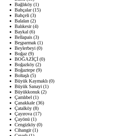
Bağlıköy (1)
Bahçalar (15)
Bahçeli (3)
Balalan (2)
Balıkesir (4)
Baykal (6)
Bellapais (3)
Beşparmak (1)
Beylerbeyi (0)
Boğaz (9)
BOĞAZİÇİ (0)
Boğazköy (2)
Boğaztepe (9)
Boltaşlı (5)
Büyük Kaymaklı (0)
Büyük Sanayi (1)
Büyükkonuk (2)
Çamlıbel (1)
Çanakkale (36)
Çatalköy (8)
Çayırova (17)
Çayönü (1)
Cengizköy (0)
Cihangir (1)
Çınarlı (1)