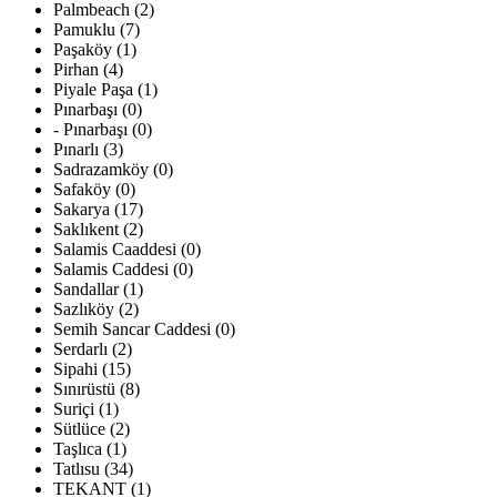
Palmbeach (2)
Pamuklu (7)
Paşaköy (1)
Pirhan (4)
Piyale Paşa (1)
Pınarbaşı (0)
- Pınarbaşı (0)
Pınarlı (3)
Sadrazamköy (0)
Safaköy (0)
Sakarya (17)
Saklıkent (2)
Salamis Caaddesi (0)
Salamis Caddesi (0)
Sandallar (1)
Sazlıköy (2)
Semih Sancar Caddesi (0)
Serdarlı (2)
Sipahi (15)
Sınırüstü (8)
Suriçi (1)
Sütlüce (2)
Taşlıca (1)
Tatlısu (34)
TEKANT (1)