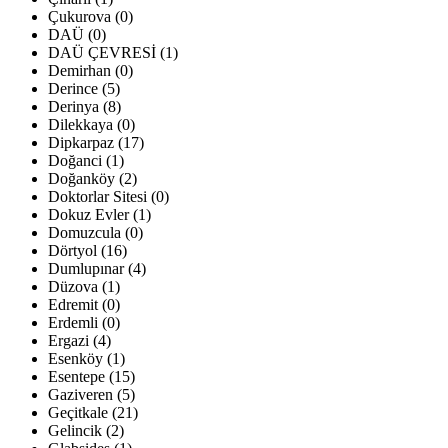
Çukurova (0)
DAÜ (0)
DAÜ ÇEVRESİ (1)
Demirhan (0)
Derince (5)
Derinya (8)
Dilekkaya (0)
Dipkarpaz (17)
Doğanci (1)
Doğanköy (2)
Doktorlar Sitesi (0)
Dokuz Evler (1)
Domuzcula (0)
Dörtyol (16)
Dumlupınar (4)
Düzova (1)
Edremit (0)
Erdemli (0)
Ergazi (4)
Esenköy (1)
Esentepe (15)
Gaziveren (5)
Geçitkale (21)
Gelincik (2)