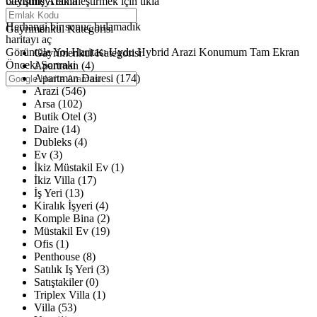
büyütmeyi etkinleştirmek için tıkla
Gelişmiş Arama
Haritalar yükleniyor
Herhangi bir sonuç bulamadık
Gayrimenkul Kategorisi
haritayı aç
Görüntüle
Yol Haritası
Uydu
Hybrid
Arazi
Konumum
Tam Ekran
Gayrimenkul Kategorisi
Önceki
Sonraki
Apartman (4)
Apartman Dairesi (174)
Arazi (546)
Arsa (102)
Butik Otel (3)
Daire (14)
Dubleks (4)
Ev (3)
İkiz Müstakil Ev (1)
İkiz Villa (17)
İş Yeri (13)
Kiralık İşyeri (4)
Komple Bina (2)
Müstakil Ev (19)
Ofis (1)
Penthouse (8)
Satılık Iş Yeri (3)
Satıştakiler (0)
Triplex Villa (1)
Villa (53)