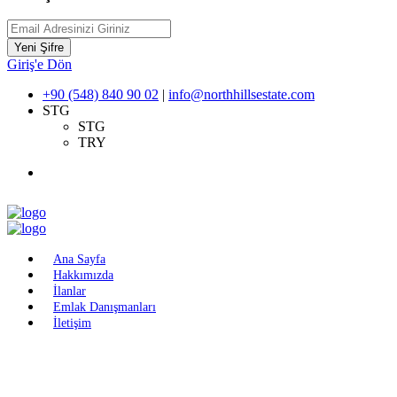
Yeni Şifre
Giriş'e Dön
+90 (548) 840 90 02
|
info@northhillsestate.com
STG
STG
TRY
Ana Sayfa
Hakkımızda
İlanlar
Emlak Danışmanları
İletişim