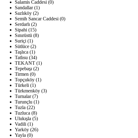
Salamis Caddesi (0)
Sandallar (1)
Sazlıköy (2)
Semih Sancar Caddesi (0)
Serdarlı (2)
Sipahi (15)
Sınırüstü (8)
Suriçi (1)
Sütlüce (2)
Taşlıca (1)
Tatlısu (34)
TEKANT (1)
Tepebaşı (2)
Tirmen (0)
Topçuköy (1)
Türkeli (1)
Türkmenköy (3)
Turnalar (7)
Turunçlu (1)
Tuzla (22)
Tuzluca (8)
Ulukışla (5)
Vadili (1)
Yarköy (26)
Yayla (0)