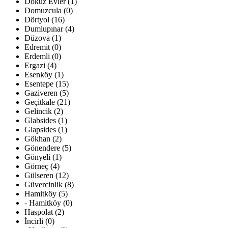
Dokuz Evler (1)
Domuzcula (0)
Dörtyol (16)
Dumlupınar (4)
Düzova (1)
Edremit (0)
Erdemli (0)
Ergazi (4)
Esenköy (1)
Esentepe (15)
Gaziveren (5)
Geçitkale (21)
Gelincik (2)
Glabsides (1)
Glapsides (1)
Gökhan (2)
Gönendere (5)
Gönyeli (1)
Görneç (4)
Gülseren (12)
Güvercinlik (8)
Hamitköy (5)
- Hamitköy (0)
Haspolat (2)
İncirli (0)