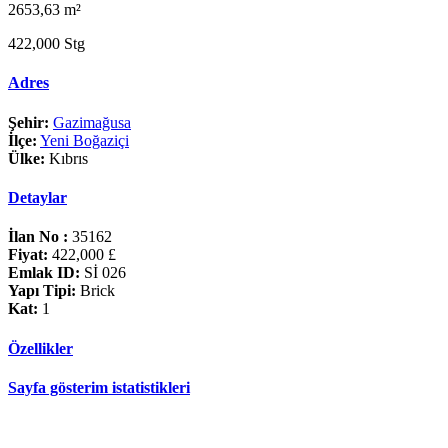
2653,63 m²
422,000 Stg
Adres
Şehir:
Gazimağusa
İlçe:
Yeni Boğaziçi
Ülke:
Kıbrıs
Detaylar
İlan No :
35162
Fiyat:
422,000 £
Emlak ID:
Sİ 026
Yapı Tipi:
Brick
Kat:
1
Özellikler
Sayfa gösterim istatistikleri