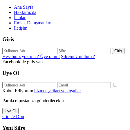
Ana Sayfa
Hakkımızda
İlanlar
Emlak Danışmanları
İletişim
Giriş
Giriş
Hesabınız yok mu ? Üye olun !
Şifremi Unuttum ?
Facebook ile giriş yap
Üye Ol
Kabul Ediyorum
hizmet şartları ve koşullar
Parola e-postanıza gönderilecektir
Üye Ol
Giriş`e Dön
Yeni Şifre